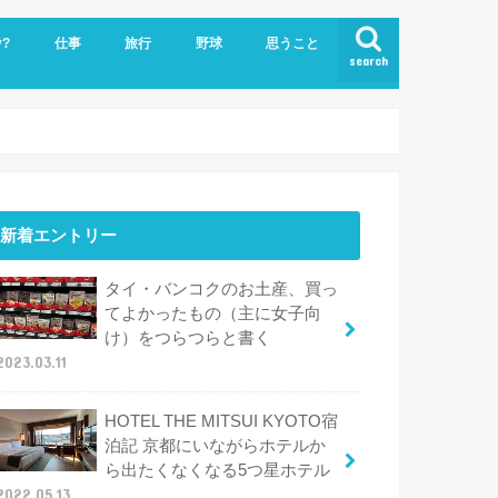
y?
仕事
旅行
野球
思うこと
search
ビジネスクラスで世界一周
ハワイ
新着エントリー
タイ・バンコクのお土産、買っ
てよかったもの（主に女子向
け）をつらつらと書く
2023.03.11
HOTEL THE MITSUI KYOTO宿
泊記 京都にいながらホテルか
ら出たくなくなる5つ星ホテル
2022.05.13