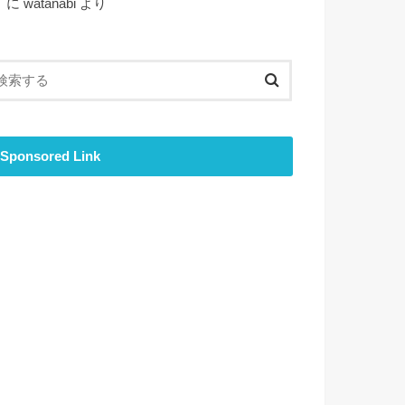
ト
に
watanabi
より
Sponsored Link