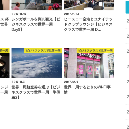
2017.11.16
2017.11.23
ス 搭
シンガポールを弾丸観光【ビ
ヒースロー空港とユナイテッ
で世界
ジネスクラスで世界一周
ドクラブラウンジ【ビジネス
Day9】
クラスで世界一周 D…
界一周
ビジネスクラスで世界一周
ビジネスクラスで世界一周
2017.11.3
2017.12.9
ウンジ
世界一周航空券を選ぶ【ビジ
世界一周するときのWi-Fi事
界一周
ネスクラスで世界一周 準備
情
編2】