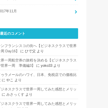
2017年11月
最近のコメント
サンフランシスコの街へ【ビジネスクラスで世界
周 Day16】
に
ひで父
より
世界一周航空券の旅程を決める【ビジネスクラス
で世界一周 準備編3】
に
yoko33
より
ドゥラメールのハワイ、日本、免税店での価格比
較
に
やこ
より
ビジネスクラスで世界一周してみた感想とメリッ
ト
に
みさっくす
より
ビジネスクラスで世界一周してみた感想とメリッ