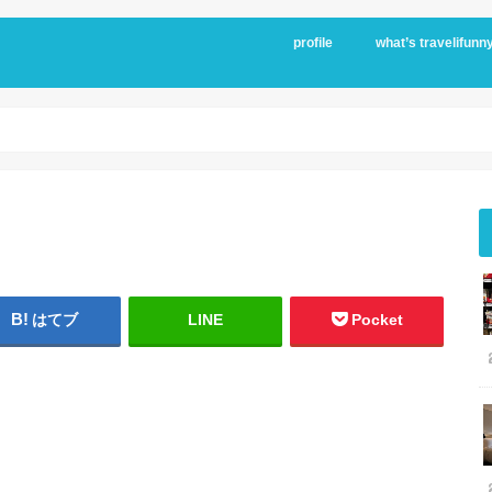
profile
what’s travelifunn
はてブ
LINE
Pocket