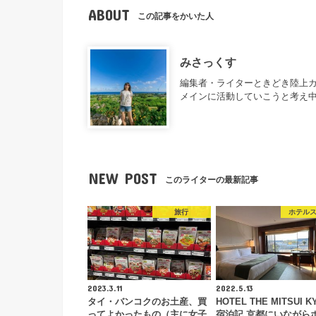
ABOUT
この記事をかいた人
みさっくす
編集者・ライターときどき陸上カ
メインに活動していこうと考え
NEW POST
このライターの最新記事
旅行
ホテル
2023.3.11
2022.5.13
タイ・バンコクのお土産、買
HOTEL THE MITSUI K
ってよかったもの（主に女子
宿泊記 京都にいながら