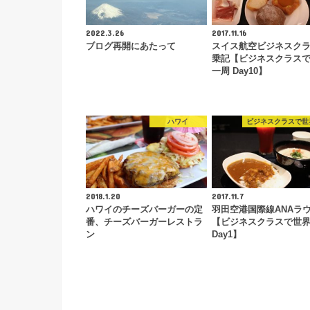
2022.3.26
2017.11.16
ブログ再開にあたって
スイス航空ビジネスクラ
乗記【ビジネスクラス
一周 Day10】
ハワイ
ビジネスクラスで世
2018.1.20
2017.11.7
ハワイのチーズバーガーの定
羽田空港国際線ANAラ
番、チーズバーガーレストラ
【ビジネスクラスで世
ン
Day1】