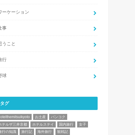
ワーケーション
仕事
思うこと
旅行
野球
タグ
otelthemitsuikyoto
お土産
バンコク
ホテルザ三井京都
ホテルステイ
国内旅行
女子
旅行の知識
旅行記
海外旅行
観戦記