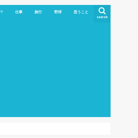
y?
仕事
旅行
野球
思うこと
search
ビジネスクラスで世界一周
ハワイ