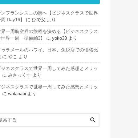
サンフランシスコの街へ【ビジネスクラスで世界
周 Day16】
に
ひで父
より
世界一周航空券の旅程を決める【ビジネスクラス
で世界一周 準備編3】
に
yoko33
より
ドゥラメールのハワイ、日本、免税店での価格比
較
に
やこ
より
ビジネスクラスで世界一周してみた感想とメリッ
ト
に
みさっくす
より
ビジネスクラスで世界一周してみた感想とメリッ
ト
に
watanabi
より