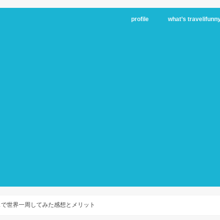
profile
what’s travelifunn
スで世界一周してみた感想とメリット