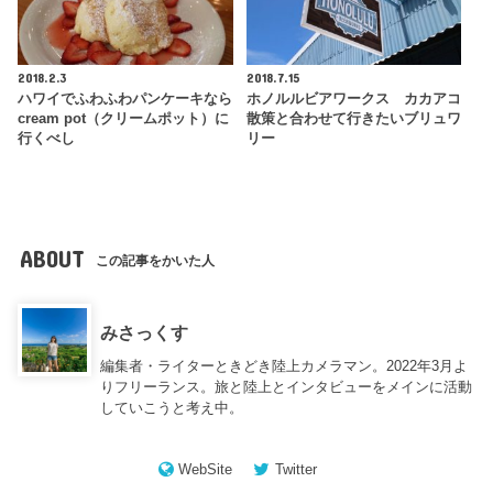
2018.2.3
2018.7.15
ハワイでふわふわパンケーキなら
ホノルルビアワークス カカアコ
cream pot（クリームポット）に
散策と合わせて行きたいブリュワ
行くべし
リー
ABOUT
この記事をかいた人
みさっくす
編集者・ライターときどき陸上カメラマン。2022年3月よ
りフリーランス。旅と陸上とインタビューをメインに活動
していこうと考え中。
WebSite
Twitter