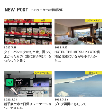
NEW POST
このライターの最新記事
旅行
ホテルステイ
2023.3.11
2022.5.13
タイ・バンコクのお土産、買って
HOTEL THE MITSUI KYOTO宿
よかったもの（主に女子向け）を
泊記 京都にいながらホテルか
つらつらと書く
ら…
ワーケーション
思うこと
2022.3.31
2022.3.26
新千歳空港で日帰りワーケーショ
ブログ再開にあたって
ンしてきた話