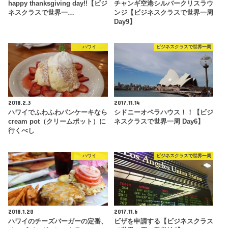
happy thanksgiving day!!【ビジ
チャンギ空港シルバークリスラウ
ネスクラスで世界一…
ンジ【ビジネスクラスで世界一周
Day9】
ハワイ
ビジネスクラスで世界一周
2018.2.3
2017.11.14
ハワイでふわふわパンケーキなら
シドニーオペラハウス！！【ビジ
cream pot（クリームポット）に
ネスクラスで世界一周 Day6】
行くべし
ハワイ
ビジネスクラスで世界一周
2018.1.20
2017.11.6
ハワイのチーズバーガーの定番、
ビザを申請する【ビジネスクラス