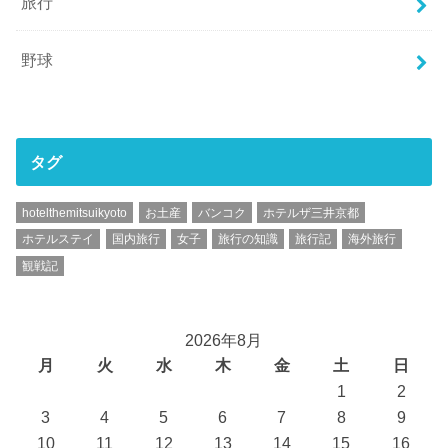
旅行
野球
タグ
hotelthemitsuikyoto
お土産
バンコク
ホテルザ三井京都
ホテルステイ
国内旅行
女子
旅行の知識
旅行記
海外旅行
観戦記
2026年8月
月
火
水
木
金
土
日
1
2
3
4
5
6
7
8
9
10
11
12
13
14
15
16