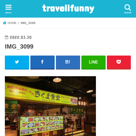
travelifunny
menu
search
HOME
IMG_3099
2022.03.30
IMG_3099
LINE