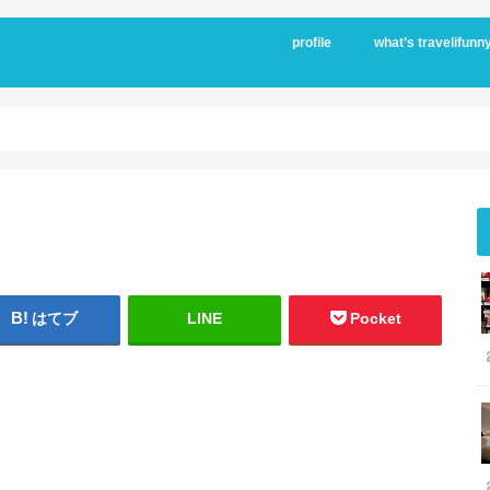
profile
what’s travelifunn
はてブ
LINE
Pocket