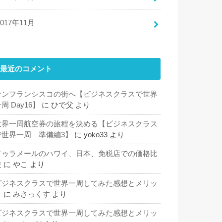
2017年11月
最近のコメント
サンフランシスコの街へ【ビジネスクラスで世界
周 Day16】
に
ひで父
より
世界一周航空券の旅程を決める【ビジネスクラス
で世界一周 準備編3】
に
yoko33
より
ドゥラメールのハワイ、日本、免税店での価格比
較
に
やこ
より
ビジネスクラスで世界一周してみた感想とメリッ
ト
に
みさっくす
より
ビジネスクラスで世界一周してみた感想とメリッ