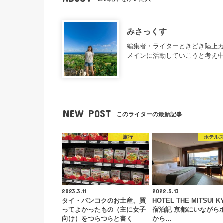
みさっくす
編集者・ライターときどき陸上カ
メインに活動していこうと考え
NEW POST
このライターの最新記事
旅行
ホテル
2023.3.11
2022.5.13
タイ・バンコクのお土産、買
HOTEL THE MITSUI K
ってよかったもの（主に女子
宿泊記 京都にいながら
向け）をつらつらと書く
から…