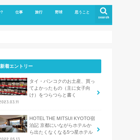
y?
仕事
旅行
野球
思うこと
search
ビジネスクラスで世界一周
ハワイ
新着エントリー
タイ・バンコクのお土産、買っ
てよかったもの（主に女子向
け）をつらつらと書く
2023.03.11
HOTEL THE MITSUI KYOTO宿
泊記 京都にいながらホテルか
ら出たくなくなる5つ星ホテル
2022.05.13