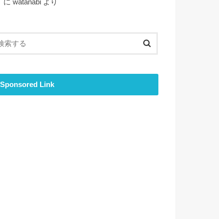
ト
に
watanabi
より
Sponsored Link