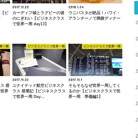
2017.11.22
2018.1.24
へ【ビ
カーディフ城とラグビーの後
ウニパスタが絶品！ハワイ・
周
のにぎわい【ビジネスクラス
アランチーノで満腹ディナー
で世界一周 day13】
界一周
ビジネスクラスで世界一周
ビジネスクラスで世界一周
2017.11.23
2017.11.1
ス 搭
ユナイテッド航空ビジネスク
そもそもなぜ世界一周してく
で世界
ラス 搭乗記【ビジネスクラス
るのか【ビジネスクラスで世
で世界一周 Day…
界一周 準備編1】