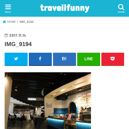
travelifunny
menu
search
HOME
IMG_9194
2017.11.14
IMG_9194
LINE