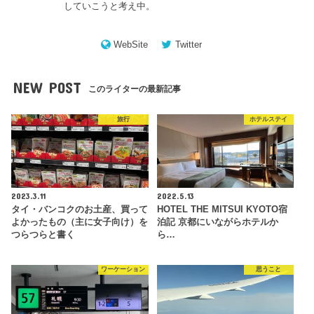
していこうと考え中。
WebSite
Twitter
NEW POST
このライターの最新記事
旅行
ホテルステイ
2023.3.11
2022.5.13
タイ・バンコクのお土産、買って
HOTEL THE MITSUI KYOTO宿
よかったもの（主に女子向け）を
泊記 京都にいながらホテルか
つらつらと書く
ら…
ワーケーション
思うこと