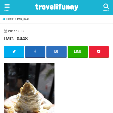
travelifunny
menu
search
HOME
IMG_0448
2017.12.02
IMG_0448
LINE