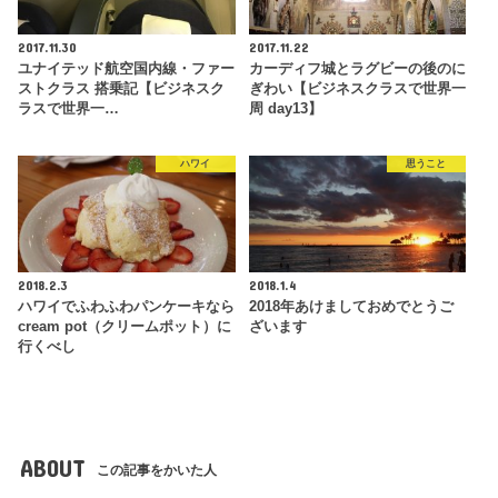
2017.11.30
2017.11.22
ユナイテッド航空国内線・ファー
カーディフ城とラグビーの後のに
ストクラス 搭乗記【ビジネスク
ぎわい【ビジネスクラスで世界一
ラスで世界一…
周 day13】
ハワイ
思うこと
2018.2.3
2018.1.4
ハワイでふわふわパンケーキなら
2018年あけましておめでとうご
cream pot（クリームポット）に
ざいます
行くべし
ABOUT
この記事をかいた人