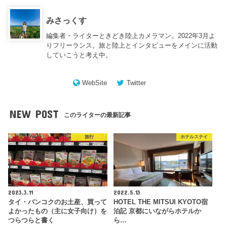
みさっくす
編集者・ライターときどき陸上カメラマン。2022年3月よ
りフリーランス。旅と陸上とインタビューをメインに活動
していこうと考え中。
WebSite
Twitter
NEW POST
このライターの最新記事
旅行
ホテルステイ
2023.3.11
2022.5.13
タイ・バンコクのお土産、買って
HOTEL THE MITSUI KYOTO宿
よかったもの（主に女子向け）を
泊記 京都にいながらホテルか
つらつらと書く
ら…