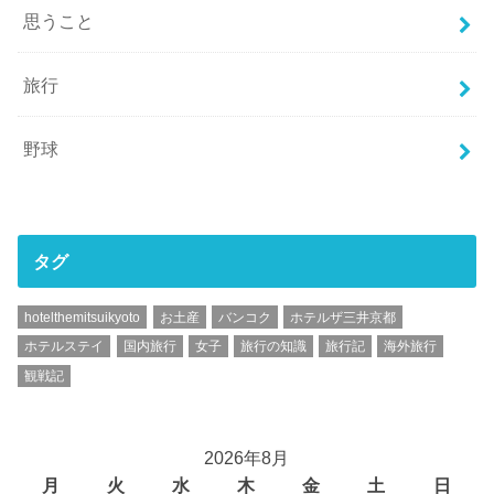
思うこと
旅行
野球
タグ
hotelthemitsuikyoto
お土産
バンコク
ホテルザ三井京都
ホテルステイ
国内旅行
女子
旅行の知識
旅行記
海外旅行
観戦記
2026年8月
月
火
水
木
金
土
日