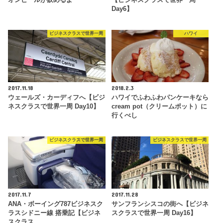
Day6】
ビジネスクラスで世界一周
ハワイ
2017.11.18
2018.2.3
ウェールズ・カーディフへ【ビジ
ハワイでふわふわパンケーキなら
ネスクラスで世界一周 Day10】
cream pot（クリームポット）に
行くべし
ビジネスクラスで世界一周
ビジネスクラスで世界一周
2017.11.7
2017.11.28
ANA・ボーイング787ビジネスク
サンフランシスコの街へ【ビジネ
ラスシドニー線 搭乗記【ビジネ
スクラスで世界一周 Day16】
スクラス…