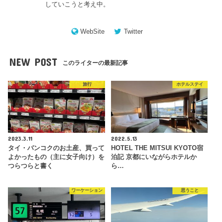
していこうと考え中。
WebSite
Twitter
NEW POST
このライターの最新記事
旅行
ホテルステイ
2023.3.11
2022.5.13
タイ・バンコクのお土産、買って
HOTEL THE MITSUI KYOTO宿
よかったもの（主に女子向け）を
泊記 京都にいながらホテルか
つらつらと書く
ら…
ワーケーション
思うこと