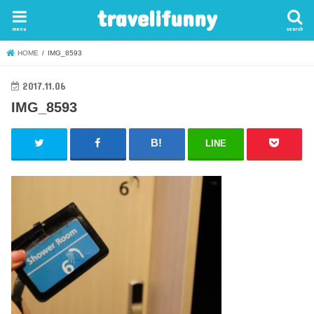
travelifunny
menu
search
HOME
IMG_8593
2017.11.06
IMG_8593
LINE