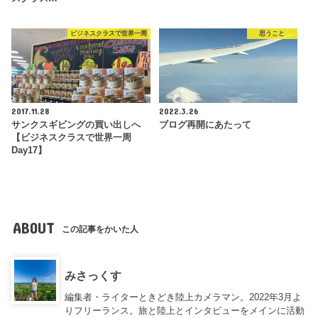
ビジネスクラスで世界一周
思うこと
2017.11.28
2022.3.26
サンクスギビングの買い出しへ
ブログ再開にあたって
【ビジネスクラスで世界一周
Day17】
ABOUT
この記事をかいた人
みさっくす
編集者・ライターときどき陸上カメラマン。2022年3月よ
りフリーランス。旅と陸上とインタビューをメインに活動