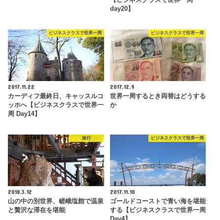
day20】
ビジネスクラスで世界一周
ビジネスクラスで世界一周
2017.11.22
2017.12.9
カーディフ最終日、キャッスルコ
世界一周するとき両替はどうする
ッホへ【ビジネスクラスで世界一
か
周 Day14】
旅行
ビジネスクラスで世界一周
2018.3.12
2017.11.10
山の中の別世界、嵯峨塩館で温泉
ゴールドコーストで青い海を堪能
と贅沢な滞在を堪能
する【ビジネスクラスで世界一周
Day4】