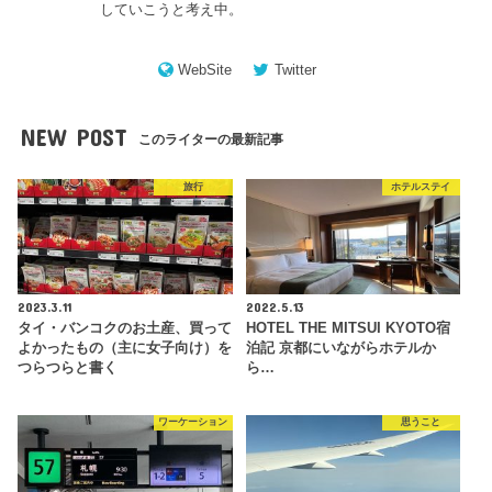
していこうと考え中。
WebSite
Twitter
NEW POST
このライターの最新記事
旅行
ホテルステイ
2023.3.11
2022.5.13
タイ・バンコクのお土産、買って
HOTEL THE MITSUI KYOTO宿
よかったもの（主に女子向け）を
泊記 京都にいながらホテルか
つらつらと書く
ら…
ワーケーション
思うこと