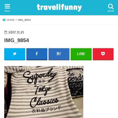
travelifunny
menu
search
HOME
IMG_9854
2017.11.21
IMG_9854
LINE