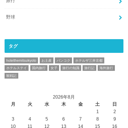
旅行
野球
タグ
hotelthemitsuikyoto
お土産
バンコク
ホテルザ三井京都
ホテルステイ
国内旅行
女子
旅行の知識
旅行記
海外旅行
観戦記
2026年8月
月
火
水
木
金
土
日
1
2
3
4
5
6
7
8
9
10
11
12
13
14
15
16