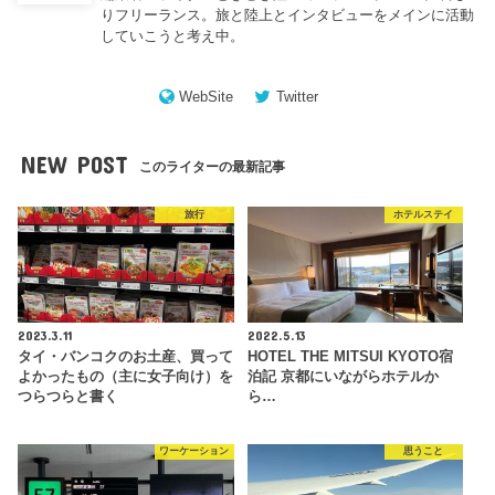
りフリーランス。旅と陸上とインタビューをメインに活動
していこうと考え中。
WebSite
Twitter
NEW POST
このライターの最新記事
旅行
ホテルステイ
2023.3.11
2022.5.13
タイ・バンコクのお土産、買って
HOTEL THE MITSUI KYOTO宿
よかったもの（主に女子向け）を
泊記 京都にいながらホテルか
つらつらと書く
ら…
ワーケーション
思うこと