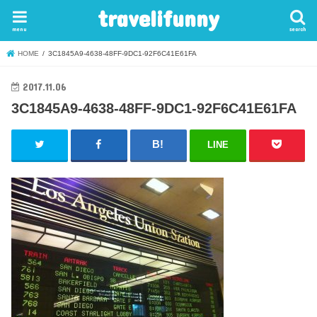
travelifunny
menu
search
HOME
3C1845A9-4638-48FF-9DC1-92F6C41E61FA
2017.11.06
3C1845A9-4638-48FF-9DC1-92F6C41E61FA
LINE