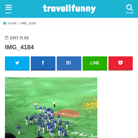
travelifunny
menu
search
HOME
IMG_4184
2017.11.05
IMG_4184
LINE