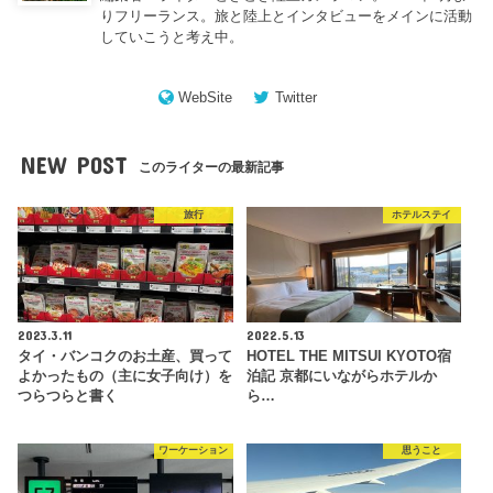
りフリーランス。旅と陸上とインタビューをメインに活動
していこうと考え中。
WebSite
Twitter
NEW POST
このライターの最新記事
旅行
ホテルステイ
2023.3.11
2022.5.13
タイ・バンコクのお土産、買って
HOTEL THE MITSUI KYOTO宿
よかったもの（主に女子向け）を
泊記 京都にいながらホテルか
つらつらと書く
ら…
ワーケーション
思うこと