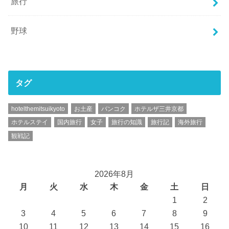
旅行
野球
タグ
hotelthemitsuikyoto
お土産
バンコク
ホテルザ三井京都
ホテルステイ
国内旅行
女子
旅行の知識
旅行記
海外旅行
観戦記
2026年8月
月
火
水
木
金
土
日
1
2
3
4
5
6
7
8
9
10
11
12
13
14
15
16