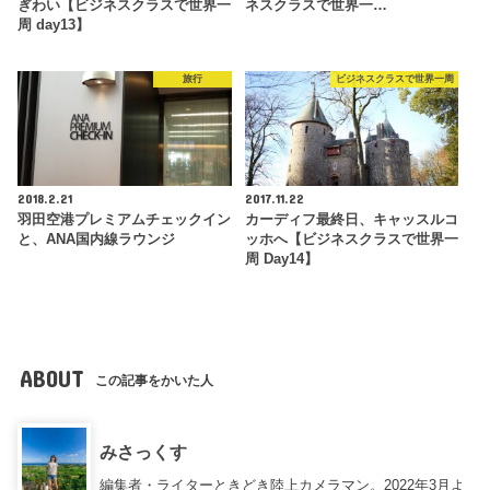
ぎわい【ビジネスクラスで世界一
ネスクラスで世界一…
周 day13】
旅行
ビジネスクラスで世界一周
2018.2.21
2017.11.22
羽田空港プレミアムチェックイン
カーディフ最終日、キャッスルコ
と、ANA国内線ラウンジ
ッホへ【ビジネスクラスで世界一
周 Day14】
ABOUT
この記事をかいた人
みさっくす
編集者・ライターときどき陸上カメラマン。2022年3月よ