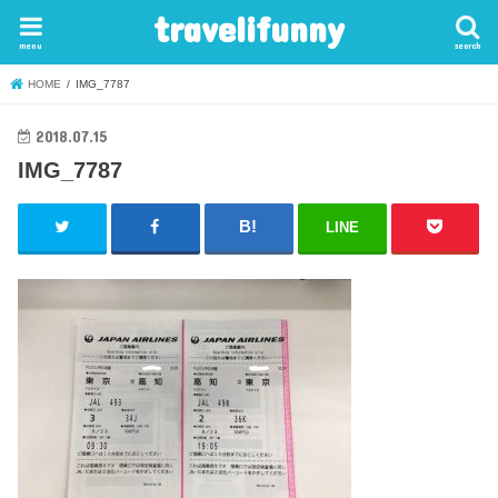
travelifunny
menu
search
HOME
IMG_7787
2018.07.15
IMG_7787
LINE