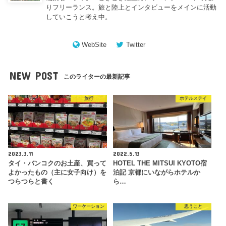
りフリーランス。旅と陸上とインタビューをメインに活動
していこうと考え中。
WebSite
Twitter
NEW POST
このライターの最新記事
旅行
ホテルステイ
2023.3.11
2022.5.13
タイ・バンコクのお土産、買って
HOTEL THE MITSUI KYOTO宿
よかったもの（主に女子向け）を
泊記 京都にいながらホテルか
つらつらと書く
ら…
ワーケーション
思うこと