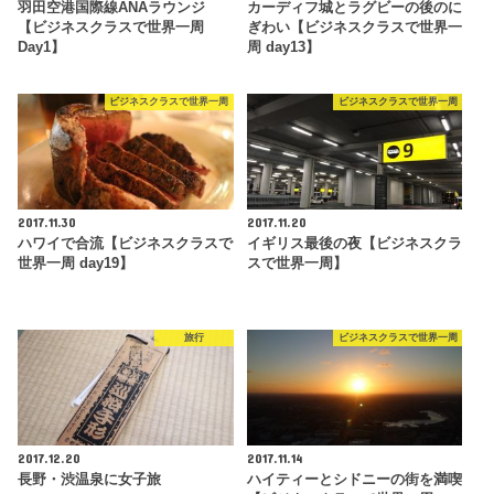
羽田空港国際線ANAラウンジ
カーディフ城とラグビーの後のに
【ビジネスクラスで世界一周
ぎわい【ビジネスクラスで世界一
Day1】
周 day13】
ビジネスクラスで世界一周
ビジネスクラスで世界一周
2017.11.30
2017.11.20
ハワイで合流【ビジネスクラスで
イギリス最後の夜【ビジネスクラ
世界一周 day19】
スで世界一周】
旅行
ビジネスクラスで世界一周
2017.12.20
2017.11.14
長野・渋温泉に女子旅
ハイティーとシドニーの街を満喫