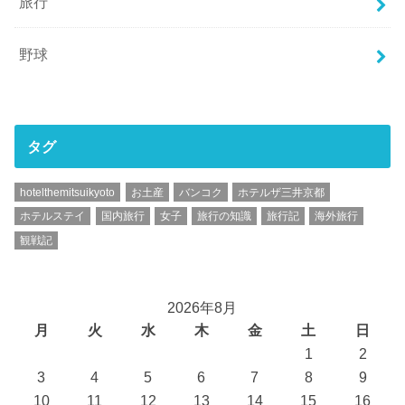
旅行
野球
タグ
hotelthemitsuikyoto
お土産
バンコク
ホテルザ三井京都
ホテルステイ
国内旅行
女子
旅行の知識
旅行記
海外旅行
観戦記
2026年8月
月
火
水
木
金
土
日
1
2
3
4
5
6
7
8
9
10
11
12
13
14
15
16