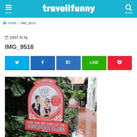
travelifunny
menu
search
HOME
IMG_9516
2017.11.16
IMG_9516
LINE