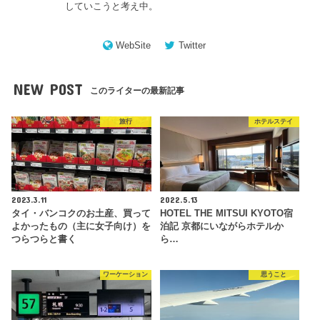
していこうと考え中。
WebSite
Twitter
NEW POST
このライターの最新記事
旅行
ホテルステイ
2023.3.11
2022.5.13
タイ・バンコクのお土産、買って
HOTEL THE MITSUI KYOTO宿
よかったもの（主に女子向け）を
泊記 京都にいながらホテルか
つらつらと書く
ら…
ワーケーション
思うこと