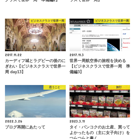
ビジネスクラスで世界一周
ビジネスクラスで世界一周
2017.11.22
2017.11.3
カーディフ城とラグビーの後のに
世界一周航空券の旅程を決める
ぎわい【ビジネスクラスで世界一
【ビジネスクラスで世界一周 準
周 day13】
備編3】
思うこと
旅行
2022.3.26
2023.3.11
ブログ再開にあたって
タイ・バンコクのお土産、買って
よかったもの（主に女子向け）を
つらつらと書く