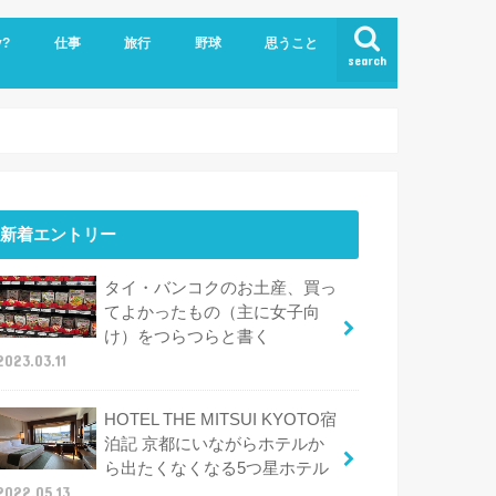
y?
仕事
旅行
野球
思うこと
search
ビジネスクラスで世界一周
ハワイ
新着エントリー
タイ・バンコクのお土産、買っ
てよかったもの（主に女子向
け）をつらつらと書く
2023.03.11
HOTEL THE MITSUI KYOTO宿
泊記 京都にいながらホテルか
ら出たくなくなる5つ星ホテル
2022.05.13