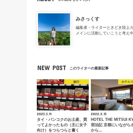
みさっくす
編集者・ライターときどき陸上カ
メインに活動していこうと考え
NEW POST
このライターの最新記事
旅行
ホテル
2023.3.11
2022.5.13
タイ・バンコクのお土産、買
HOTEL THE MITSUI K
ってよかったもの（主に女子
宿泊記 京都にいながら
向け）をつらつらと書く
から…