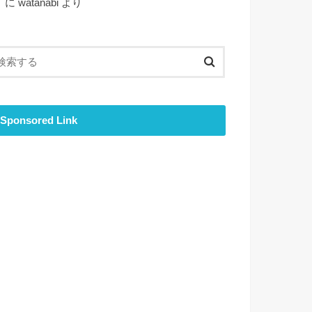
ト
に
watanabi
より
Sponsored Link