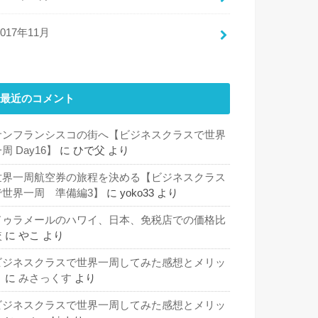
2017年11月
最近のコメント
サンフランシスコの街へ【ビジネスクラスで世界
周 Day16】
に
ひで父
より
世界一周航空券の旅程を決める【ビジネスクラス
で世界一周 準備編3】
に
yoko33
より
ドゥラメールのハワイ、日本、免税店での価格比
較
に
やこ
より
ビジネスクラスで世界一周してみた感想とメリッ
ト
に
みさっくす
より
ビジネスクラスで世界一周してみた感想とメリッ