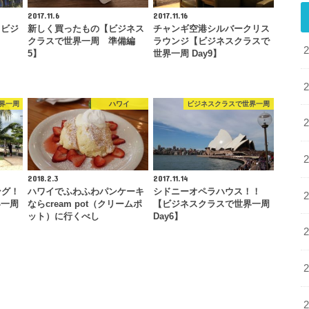
2017.11.6
2017.11.16
【ビジ
新しく買ったもの【ビジネス
チャンギ空港シルバークリス
クラスで世界一周 準備編
ラウンジ【ビジネスクラスで
5】
世界一周 Day9】
界一周
ハワイ
ビジネスクラスで世界一周
2018.2.3
2017.11.14
ング！
ハワイでふわふわパンケーキ
シドニーオペラハウス！！
界一周
ならcream pot（クリームポ
【ビジネスクラスで世界一周
ット）に行くべし
Day6】