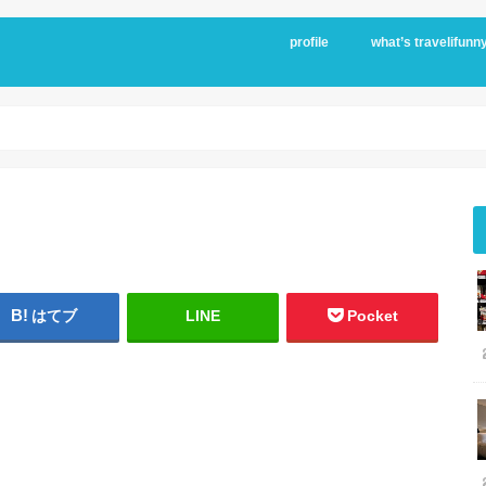
profile
what’s travelifunn
はてブ
LINE
Pocket