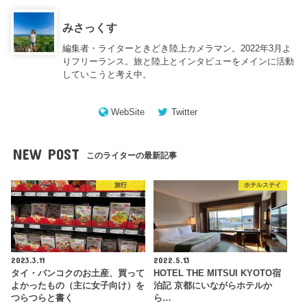
みさっくす
編集者・ライターときどき陸上カメラマン。2022年3月よ
りフリーランス。旅と陸上とインタビューをメインに活動
していこうと考え中。
WebSite
Twitter
NEW POST
このライターの最新記事
旅行
ホテルステイ
2023.3.11
2022.5.13
タイ・バンコクのお土産、買って
HOTEL THE MITSUI KYOTO宿
よかったもの（主に女子向け）を
泊記 京都にいながらホテルか
つらつらと書く
ら…