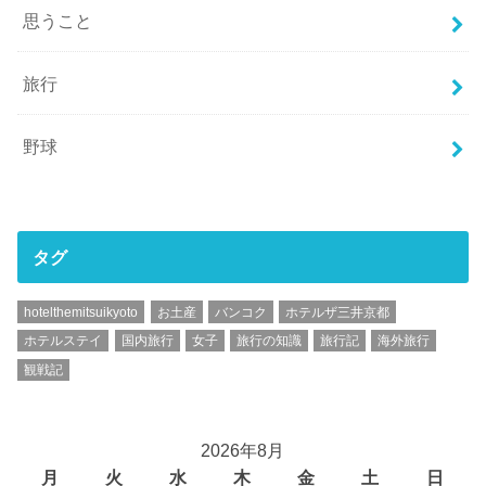
思うこと
旅行
野球
タグ
hotelthemitsuikyoto
お土産
バンコク
ホテルザ三井京都
ホテルステイ
国内旅行
女子
旅行の知識
旅行記
海外旅行
観戦記
2026年8月
月
火
水
木
金
土
日