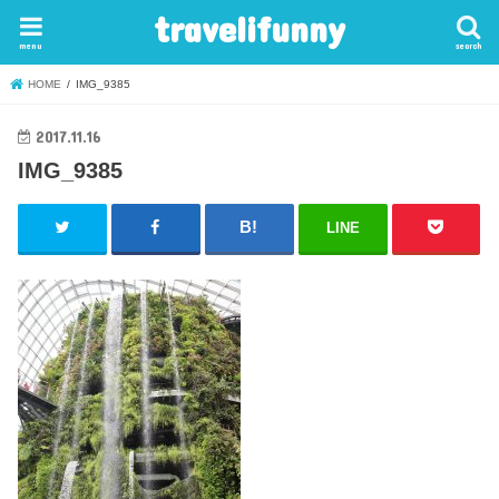
travelifunny
menu
search
HOME
IMG_9385
2017.11.16
IMG_9385
LINE