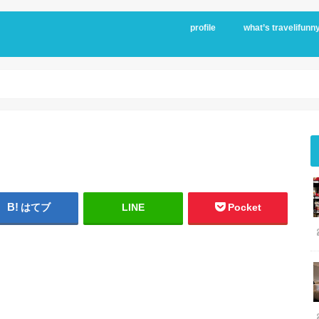
profile
what’s travelifunn
はてブ
LINE
Pocket