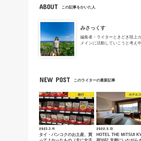
ABOUT
この記事をかいた人
みさっくす
編集者・ライターときどき陸上カ
メインに活動していこうと考え
NEW POST
このライターの最新記事
旅行
ホテル
2023.3.11
2022.5.13
タイ・バンコクのお土産、買
HOTEL THE MITSUI K
ってよかったもの（主に女子
宿泊記 京都にいながら