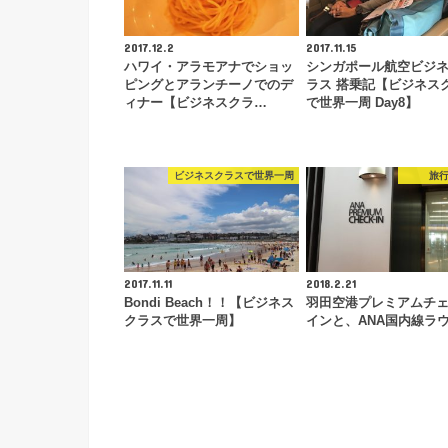
2017.12.2
2017.11.15
ハワイ・アラモアナでショッ
シンガポール航空ビジ
ピングとアランチーノでのデ
ラス 搭乗記【ビジネス
ィナー【ビジネスクラ…
で世界一周 Day8】
ビジネスクラスで世界一周
旅
2017.11.11
2018.2.21
Bondi Beach！！【ビジネス
羽田空港プレミアムチ
クラスで世界一周】
インと、ANA国内線ラ