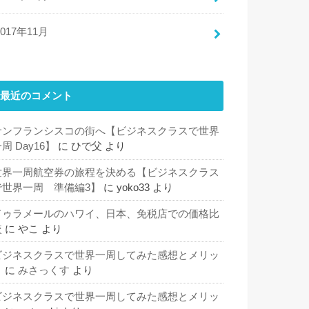
2017年11月
最近のコメント
サンフランシスコの街へ【ビジネスクラスで世界
周 Day16】
に
ひで父
より
世界一周航空券の旅程を決める【ビジネスクラス
で世界一周 準備編3】
に
yoko33
より
ドゥラメールのハワイ、日本、免税店での価格比
較
に
やこ
より
ビジネスクラスで世界一周してみた感想とメリッ
ト
に
みさっくす
より
ビジネスクラスで世界一周してみた感想とメリッ