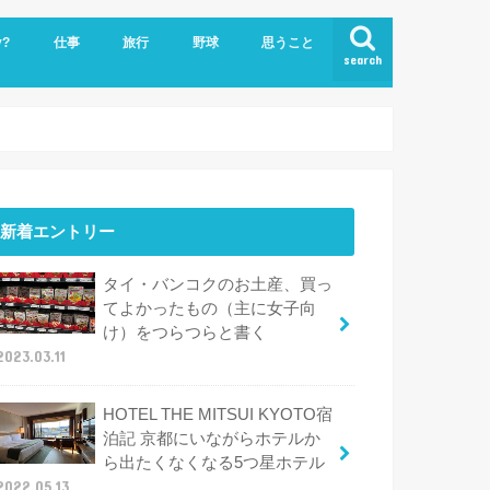
y?
仕事
旅行
野球
思うこと
search
ビジネスクラスで世界一周
ハワイ
新着エントリー
タイ・バンコクのお土産、買っ
てよかったもの（主に女子向
け）をつらつらと書く
2023.03.11
HOTEL THE MITSUI KYOTO宿
泊記 京都にいながらホテルか
ら出たくなくなる5つ星ホテル
2022.05.13