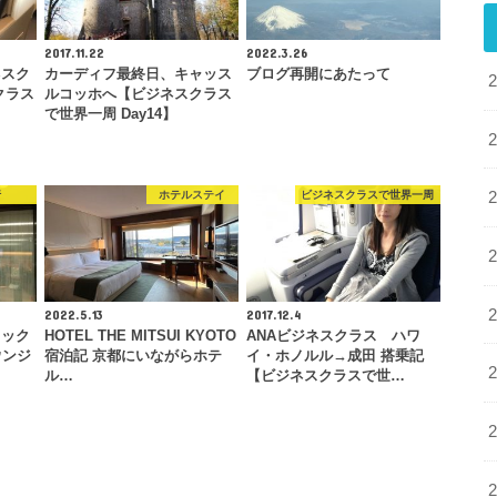
2017.11.22
2022.3.26
ネスク
カーディフ最終日、キャッス
ブログ再開にあたって
クラス
ルコッホへ【ビジネスクラス
で世界一周 Day14】
行
ホテルステイ
ビジネスクラスで世界一周
2022.5.13
2017.12.4
ェック
HOTEL THE MITSUI KYOTO
ANAビジネスクラス ハワ
ウンジ
宿泊記 京都にいながらホテ
イ・ホノルル→成田 搭乗記
ル…
【ビジネスクラスで世…