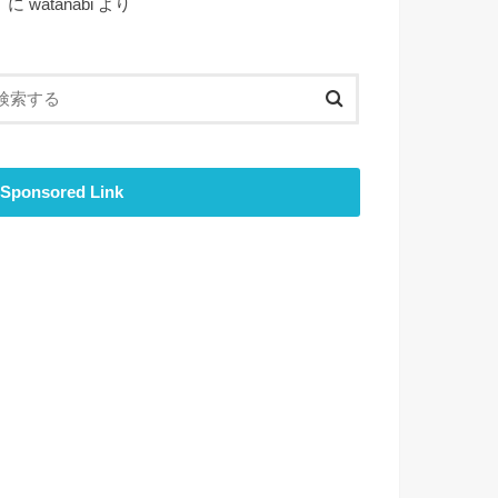
ト
に
watanabi
より
Sponsored Link