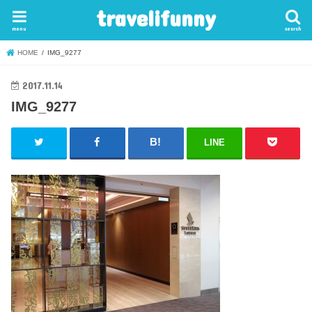
travelifunny
menu
search
HOME
IMG_9277
2017.11.14
IMG_9277
LINE