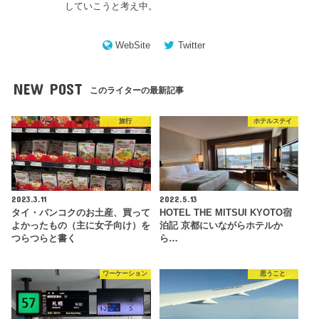
していこうと考え中。
WebSite
Twitter
NEW POST
このライターの最新記事
旅行
ホテルステイ
2023.3.11
2022.5.13
タイ・バンコクのお土産、買って
HOTEL THE MITSUI KYOTO宿
よかったもの（主に女子向け）を
泊記 京都にいながらホテルか
つらつらと書く
ら…
ワーケーション
思うこと