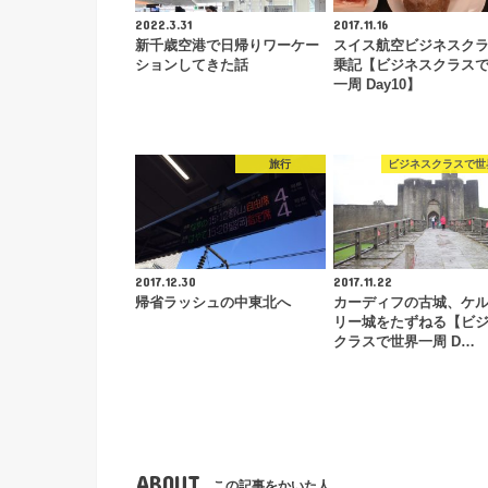
2022.3.31
2017.11.16
新千歳空港で日帰りワーケー
スイス航空ビジネスクラ
ションしてきた話
乗記【ビジネスクラス
一周 Day10】
旅行
ビジネスクラスで世
2017.12.30
2017.11.22
帰省ラッシュの中東北へ
カーディフの古城、ケ
リー城をたずねる【ビ
クラスで世界一周 D…
ABOUT
この記事をかいた人