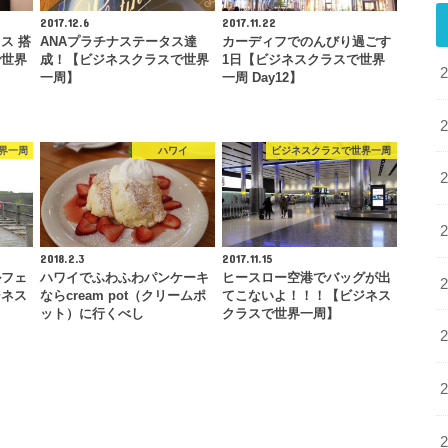
2017.12.6
2017.11.22
ス 搭
ANAプラチナステータス達
カーディフでのんびり過ごす
で世界
成！【ビジネスクラスで世界
1日【ビジネスクラスで世界
一周】
一周 Day12】
界一周
ハワイ
ビジネスクラスで世界一周
2018.2.3
2017.11.15
ルフェ
ハワイでふわふわパンケーキ
ヒースロー空港でバッグが出
ジネス
ならcream pot（クリームポ
てこないよ！！！【ビジネス
ット）に行くべし
クラスで世界一周】