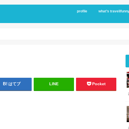
profile
what’s travelifunn
はてブ
LINE
Pocket