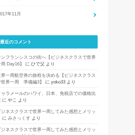
2017年11月
最近のコメント
サンフランシスコの街へ【ビジネスクラスで世界
周 Day16】
に
ひで父
より
世界一周航空券の旅程を決める【ビジネスクラス
で世界一周 準備編3】
に
yoko33
より
ドゥラメールのハワイ、日本、免税店での価格比
較
に
やこ
より
ビジネスクラスで世界一周してみた感想とメリッ
ト
に
みさっくす
より
ビジネスクラスで世界一周してみた感想とメリッ