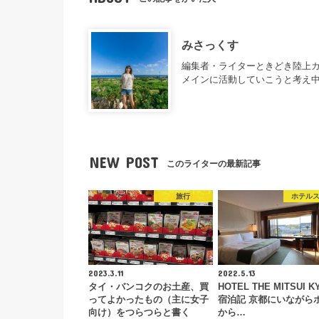
みさっくす
編集者・ライターときどき陸上カ
メインに活動していこうと考え
NEW POST
このライターの最新記事
旅行
ホテル
2023.3.11
2022.5.13
タイ・バンコクのお土産、買
HOTEL THE MITSUI K
ってよかったもの（主に女子
宿泊記 京都にいながら
向け）をつらつらと書く
から…