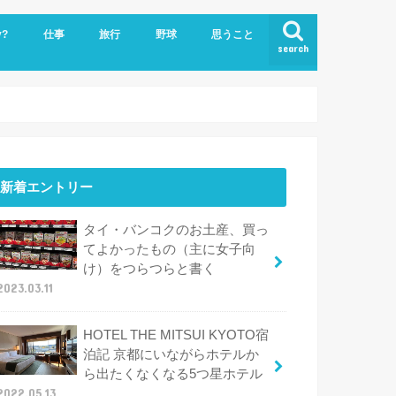
y?
仕事
旅行
野球
思うこと
search
ビジネスクラスで世界一周
ハワイ
新着エントリー
タイ・バンコクのお土産、買っ
てよかったもの（主に女子向
け）をつらつらと書く
2023.03.11
HOTEL THE MITSUI KYOTO宿
泊記 京都にいながらホテルか
ら出たくなくなる5つ星ホテル
2022.05.13