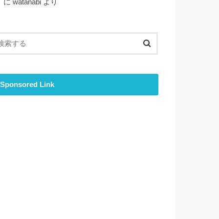
ト
に
watanabi
より
Sponsored Link