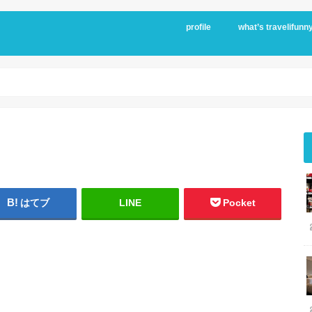
profile
what’s travelifunn
はてブ
LINE
Pocket