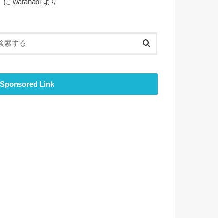
ト
に
watanabi
より
Sponsored Link