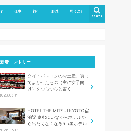
y?
仕事
旅行
野球
思うこと
search
ビジネスクラスで世界一周
ハワイ
新着エントリー
タイ・バンコクのお土産、買っ
てよかったもの（主に女子向
け）をつらつらと書く
2023.03.11
HOTEL THE MITSUI KYOTO宿
泊記 京都にいながらホテルか
ら出たくなくなる5つ星ホテル
2022.05.13