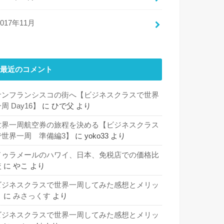
2017年11月
最近のコメント
サンフランシスコの街へ【ビジネスクラスで世界
周 Day16】
に
ひで父
より
世界一周航空券の旅程を決める【ビジネスクラス
で世界一周 準備編3】
に
yoko33
より
ドゥラメールのハワイ、日本、免税店での価格比
較
に
やこ
より
ビジネスクラスで世界一周してみた感想とメリッ
ト
に
みさっくす
より
ビジネスクラスで世界一周してみた感想とメリッ