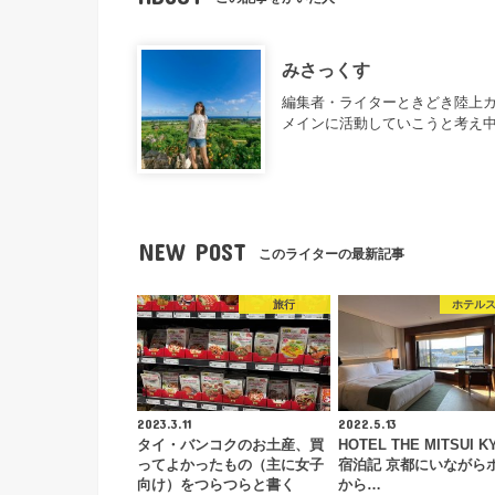
みさっくす
編集者・ライターときどき陸上カ
メインに活動していこうと考え
NEW POST
このライターの最新記事
旅行
ホテル
2023.3.11
2022.5.13
タイ・バンコクのお土産、買
HOTEL THE MITSUI K
ってよかったもの（主に女子
宿泊記 京都にいながら
向け）をつらつらと書く
から…