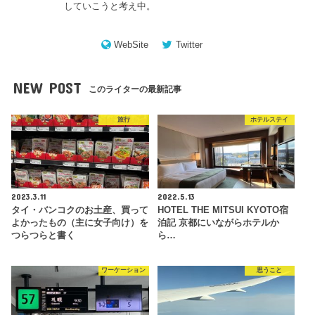
していこうと考え中。
WebSite
Twitter
NEW POST
このライターの最新記事
旅行
ホテルステイ
2023.3.11
2022.5.13
タイ・バンコクのお土産、買って
HOTEL THE MITSUI KYOTO宿
よかったもの（主に女子向け）を
泊記 京都にいながらホテルか
つらつらと書く
ら…
ワーケーション
思うこと