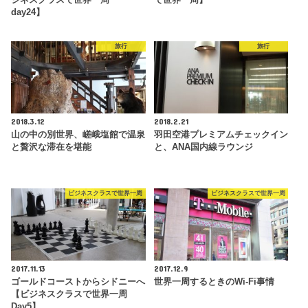
day24】
旅行
旅行
2018.3.12
2018.2.21
山の中の別世界、嵯峨塩館で温泉
羽田空港プレミアムチェックイン
と贅沢な滞在を堪能
と、ANA国内線ラウンジ
ビジネスクラスで世界一周
ビジネスクラスで世界一周
2017.11.13
2017.12.9
ゴールドコーストからシドニーへ
世界一周するときのWi-Fi事情
【ビジネスクラスで世界一周
Day5】