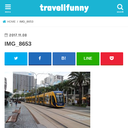
travelifunny
menu
search
HOME
IMG_8653
2017.11.08
IMG_8653
LINE