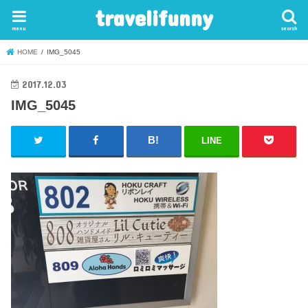
travelifunny
menu
search
HOME
IMG_5045
2017.12.03
IMG_5045
LINE