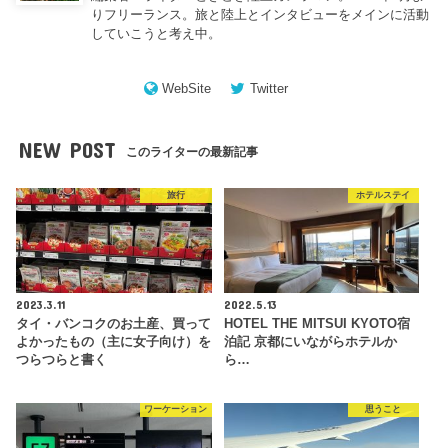
りフリーランス。旅と陸上とインタビューをメインに活動
していこうと考え中。
WebSite
Twitter
NEW POST
このライターの最新記事
旅行
ホテルステイ
2023.3.11
2022.5.13
タイ・バンコクのお土産、買って
HOTEL THE MITSUI KYOTO宿
よかったもの（主に女子向け）を
泊記 京都にいながらホテルか
つらつらと書く
ら…
ワーケーション
思うこと