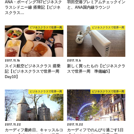
ANA・ボーイング787ビジネスク
羽田空港プレミアムチェックイン
ラスシドニー線 搭乗記【ビジネ
と、ANA国内線ラウンジ
スクラス…
ビジネスクラスで世界一周
ビジネスクラスで世界一周
2017.11.16
2017.11.6
スイス航空ビジネスクラス 搭乗
新しく買ったもの【ビジネスクラ
記【ビジネスクラスで世界一周
スで世界一周 準備編5】
Day10】
ビジネスクラスで世界一周
ビジネスクラスで世界一周
2017.11.22
2017.11.22
カーディフ最終日、キャッスルコ
カーディフでのんびり過ごす1日