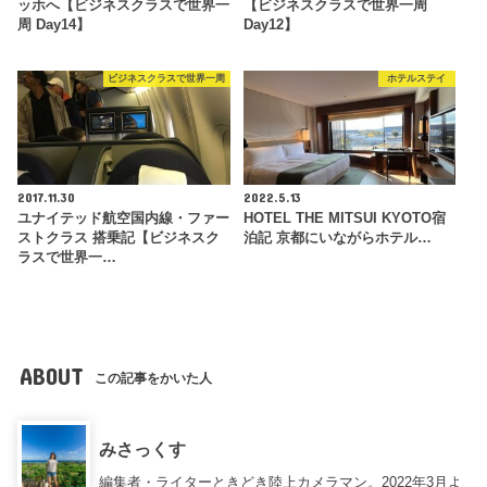
ッホへ【ビジネスクラスで世界一
【ビジネスクラスで世界一周
周 Day14】
Day12】
ビジネスクラスで世界一周
ホテルステイ
2017.11.30
2022.5.13
ユナイテッド航空国内線・ファー
HOTEL THE MITSUI KYOTO宿
ストクラス 搭乗記【ビジネスク
泊記 京都にいながらホテル…
ラスで世界一…
ABOUT
この記事をかいた人
みさっくす
編集者・ライターときどき陸上カメラマン。2022年3月よ