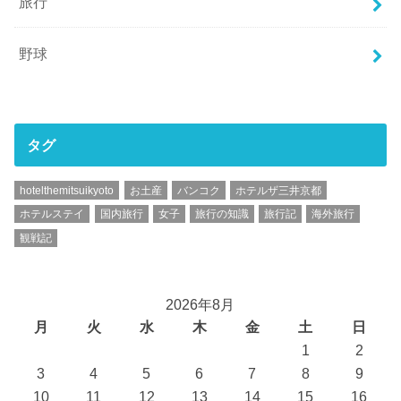
旅行
野球
タグ
hotelthemitsuikyoto
お土産
バンコク
ホテルザ三井京都
ホテルステイ
国内旅行
女子
旅行の知識
旅行記
海外旅行
観戦記
2026年8月
月
火
水
木
金
土
日
1
2
3
4
5
6
7
8
9
10
11
12
13
14
15
16