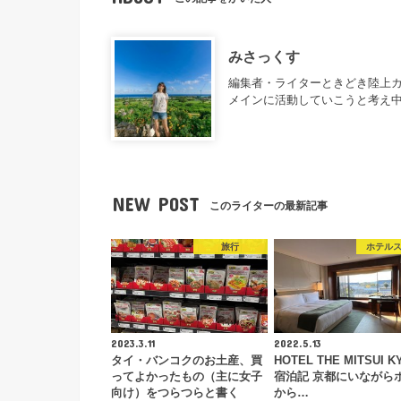
みさっくす
編集者・ライターときどき陸上カ
メインに活動していこうと考え
NEW POST
このライターの最新記事
旅行
ホテル
2023.3.11
2022.5.13
タイ・バンコクのお土産、買
HOTEL THE MITSUI K
ってよかったもの（主に女子
宿泊記 京都にいながら
向け）をつらつらと書く
から…