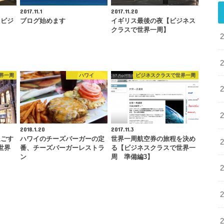
2017.11.1
2017.11.20
【ビジ
ブログ始めます
イギリス最後の夜【ビジネス
クラスで世界一周】
界一周
ハワイ
ビジネスクラスで世界一周
2018.1.20
2017.11.3
過ごす
ハワイのチーズバーガーの定
世界一周航空券の旅程を決め
世界
番、チーズバーガーレストラ
る【ビジネスクラスで世界一
ン
周 準備編3】