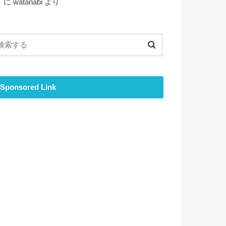
ト
に
watanabi
より
Sponsored Link