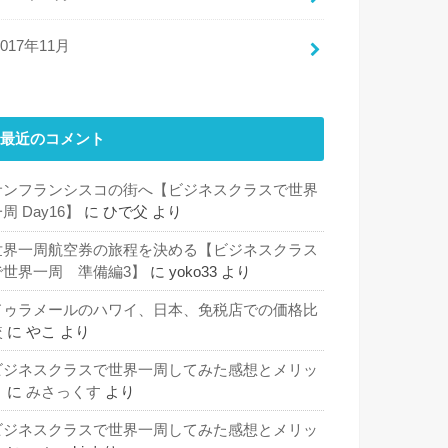
2017年11月
最近のコメント
サンフランシスコの街へ【ビジネスクラスで世界
周 Day16】
に
ひで父
より
世界一周航空券の旅程を決める【ビジネスクラス
で世界一周 準備編3】
に
yoko33
より
ドゥラメールのハワイ、日本、免税店での価格比
較
に
やこ
より
ビジネスクラスで世界一周してみた感想とメリッ
ト
に
みさっくす
より
ビジネスクラスで世界一周してみた感想とメリッ