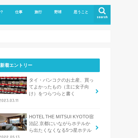
y?
仕事
旅行
野球
思うこと
search
ビジネスクラスで世界一周
ハワイ
新着エントリー
タイ・バンコクのお土産、買っ
てよかったもの（主に女子向
け）をつらつらと書く
2023.03.11
HOTEL THE MITSUI KYOTO宿
泊記 京都にいながらホテルか
ら出たくなくなる5つ星ホテル
2022.05.13