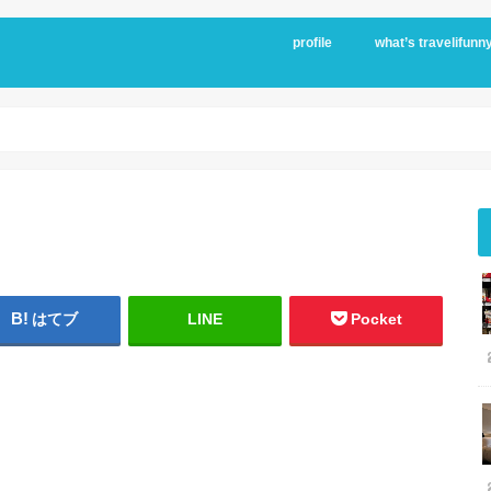
profile
what’s travelifunn
はてブ
LINE
Pocket