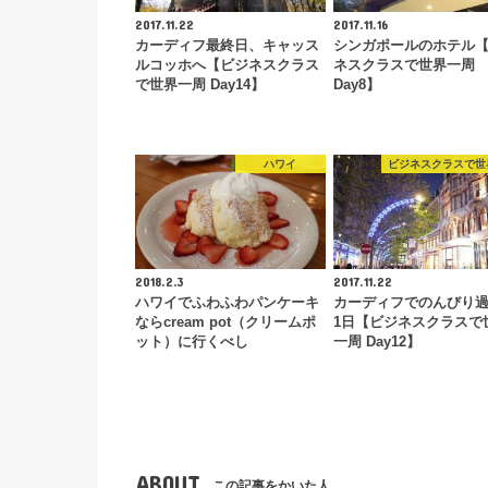
2017.11.22
2017.11.16
カーディフ最終日、キャッス
シンガポールのホテル
ルコッホへ【ビジネスクラス
ネスクラスで世界一周
で世界一周 Day14】
Day8】
ハワイ
ビジネスクラスで世
2018.2.3
2017.11.22
ハワイでふわふわパンケーキ
カーディフでのんびり
ならcream pot（クリームポ
1日【ビジネスクラスで
ット）に行くべし
一周 Day12】
ABOUT
この記事をかいた人