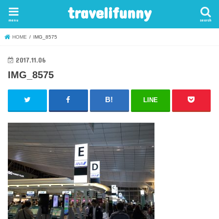
travelifunny
menu
search
HOME
IMG_8575
2017.11.06
IMG_8575
LINE