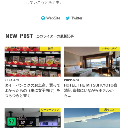
していこうと考え中。
WebSite
Twitter
NEW POST
このライターの最新記事
旅行
ホテルステイ
2023.3.11
2022.5.13
タイ・バンコクのお土産、買って
HOTEL THE MITSUI KYOTO宿
よかったもの（主に女子向け）を
泊記 京都にいながらホテルか
つらつらと書く
ら…
ワーケーション
思うこと