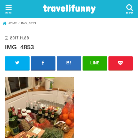
travelifunny
menu
search
HOME
IMG_4853
2017.11.28
IMG_4853
LINE