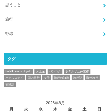
思うこと
旅行
野球
タグ
hotelthemitsuikyoto
お土産
バンコク
ホテルザ三井京都
ホテルステイ
国内旅行
女子
旅行の知識
旅行記
海外旅行
観戦記
2026年8月
月
火
水
木
金
土
日