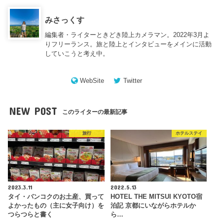
みさっくす
編集者・ライターときどき陸上カメラマン。2022年3月よ
りフリーランス。旅と陸上とインタビューをメインに活動
していこうと考え中。
WebSite
Twitter
NEW POST
このライターの最新記事
旅行
ホテルステイ
2023.3.11
2022.5.13
タイ・バンコクのお土産、買って
HOTEL THE MITSUI KYOTO宿
よかったもの（主に女子向け）を
泊記 京都にいながらホテルか
つらつらと書く
ら…