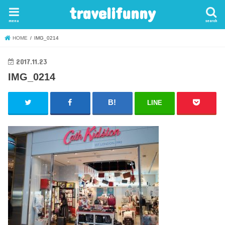
travelifunny
menu
search
HOME
IMG_0214
2017.11.23
IMG_0214
LINE