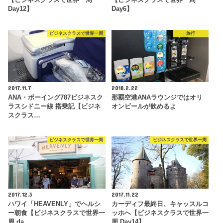
Day12】
Day6】
ビジネスクラスで世界一周
旅行
2017.11.7
2018.2.22
ANA・ボーイング787ビジネスク
那覇空港ANAラウンジではオリ
ラスシドニー線 搭乗記【ビジネ
オンビールが飲めるよ
スクラス…
ビジネスクラスで世界一周
ビジネスクラスで世界一周
2017.12.3
2017.11.22
ハワイ「HEAVENLY」でヘルシ
カーディフ最終日、キャッスルコ
ー朝食【ビジネスクラスで世界一
ッホへ【ビジネスクラスで世界一
周 da…
周 Day14】