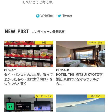
していこうと考え中。
WebSite
Twitter
NEW POST
このライターの最新記事
旅行
ホテルステイ
2023.3.11
2022.5.13
タイ・バンコクのお土産、買って
HOTEL THE MITSUI KYOTO宿
よかったもの（主に女子向け）を
泊記 京都にいながらホテルか
つらつらと書く
ら…
ワーケーション
思うこと