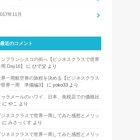
2017年11月
最近のコメント
サンフランシスコの街へ【ビジネスクラスで世界
周 Day16】
に
ひで父
より
世界一周航空券の旅程を決める【ビジネスクラス
で世界一周 準備編3】
に
yoko33
より
ドゥラメールのハワイ、日本、免税店での価格比
較
に
やこ
より
ビジネスクラスで世界一周してみた感想とメリッ
ト
に
みさっくす
より
ビジネスクラスで世界一周してみた感想とメリッ