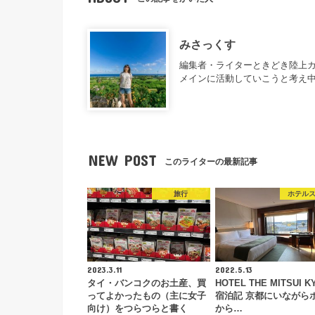
みさっくす
編集者・ライターときどき陸上カ
メインに活動していこうと考え
NEW POST
このライターの最新記事
旅行
ホテル
2023.3.11
2022.5.13
タイ・バンコクのお土産、買
HOTEL THE MITSUI K
ってよかったもの（主に女子
宿泊記 京都にいながら
向け）をつらつらと書く
から…