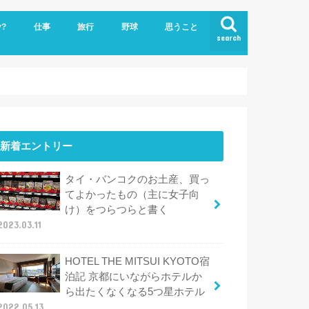
y?
仕事
旅行
野球
思うこと
search
ビジネスクラスで世界一周
ハワイ
新着エントリー
タイ・バンコクのお土産、買っ
てよかったもの（主に女子向
け）をつらつらと書く
2023.03.11
HOTEL THE MITSUI KYOTO宿
泊記 京都にいながらホテルか
ら出たくなくなる5つ星ホテル
2022.05.13