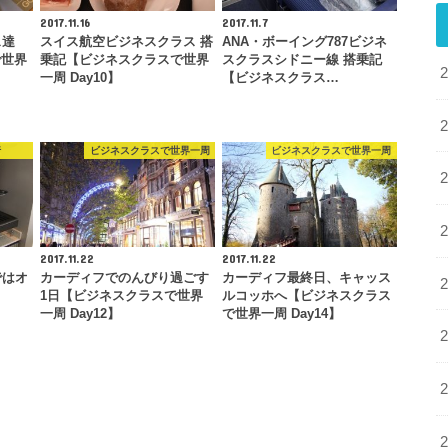
2017.11.16
2017.11.7
ス達
スイス航空ビジネスクラス 搭
ANA・ボーイング787ビジネ
で世界
乗記【ビジネスクラスで世界
スクラスシドニー線 搭乗記
一周 Day10】
【ビジネスクラス…
行
ビジネスクラスで世界一周
ビジネスクラスで世界一周
2017.11.22
2017.11.22
ではオ
カーディフでのんびり過ごす
カーディフ最終日、キャッス
よ
1日【ビジネスクラスで世界
ルコッホへ【ビジネスクラス
一周 Day12】
で世界一周 Day14】