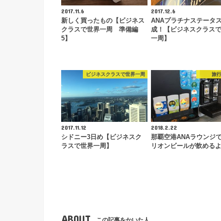
2017.11.6
2017.12.6
新しく買ったもの【ビジネス
ANAプラチナステータ
クラスで世界一周 準備編
成！【ビジネスクラス
5】
一周】
ビジネスクラスで世界一周
旅
2017.11.12
2018.2.22
シドニー3日め【ビジネスク
那覇空港ANAラウンジ
ラスで世界一周】
リオンビールが飲める
ABOUT
この記事をかいた人