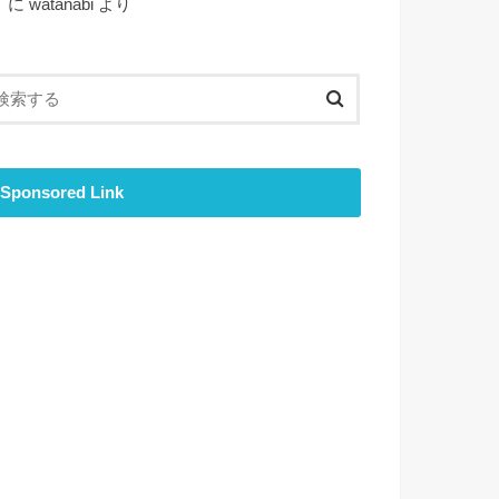
ト
に
watanabi
より
Sponsored Link