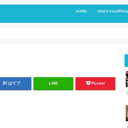
profile
what’s travelifunn
はてブ
LINE
Pocket