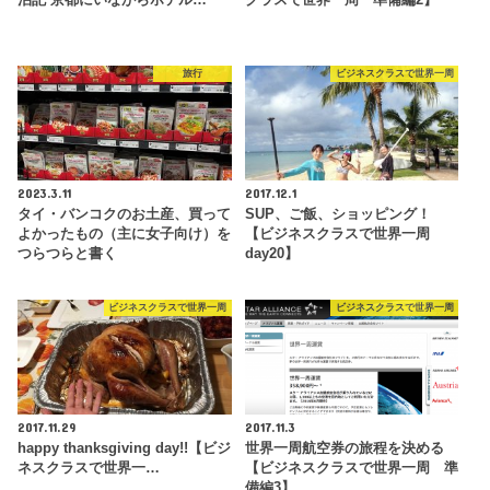
旅行
ビジネスクラスで世界一周
2023.3.11
2017.12.1
タイ・バンコクのお土産、買って
SUP、ご飯、ショッピング！
よかったもの（主に女子向け）を
【ビジネスクラスで世界一周
つらつらと書く
day20】
ビジネスクラスで世界一周
ビジネスクラスで世界一周
2017.11.29
2017.11.3
happy thanksgiving day!!【ビジ
世界一周航空券の旅程を決める
ネスクラスで世界一…
【ビジネスクラスで世界一周 準
備編3】