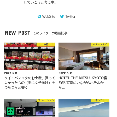
していこうと考え中。
WebSite
Twitter
NEW POST
このライターの最新記事
旅行
ホテルステイ
2023.3.11
2022.5.13
タイ・バンコクのお土産、買って
HOTEL THE MITSUI KYOTO宿
よかったもの（主に女子向け）を
泊記 京都にいながらホテルか
つらつらと書く
ら…
ワーケーション
思うこと