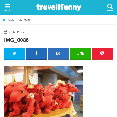
travelifunny
menu
search
HOME
IMG_0086
2017.11.22
IMG_0086
LINE