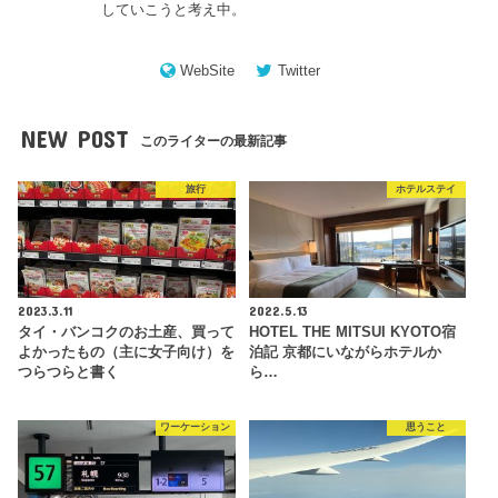
していこうと考え中。
WebSite
Twitter
NEW POST
このライターの最新記事
旅行
ホテルステイ
2023.3.11
2022.5.13
タイ・バンコクのお土産、買って
HOTEL THE MITSUI KYOTO宿
よかったもの（主に女子向け）を
泊記 京都にいながらホテルか
つらつらと書く
ら…
ワーケーション
思うこと