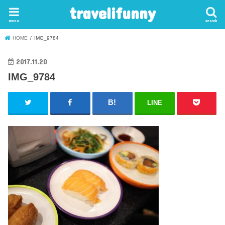
travelifunny
menu
search
HOME
IMG_9784
2017.11.20
IMG_9784
LINE