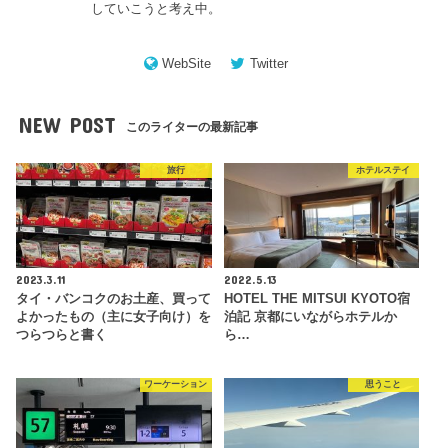
していこうと考え中。
WebSite
Twitter
NEW POST
このライターの最新記事
旅行
ホテルステイ
2023.3.11
2022.5.13
タイ・バンコクのお土産、買って
HOTEL THE MITSUI KYOTO宿
よかったもの（主に女子向け）を
泊記 京都にいながらホテルか
つらつらと書く
ら…
ワーケーション
思うこと