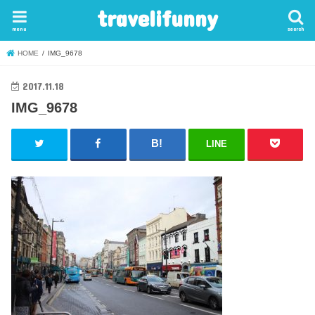
travelifunny
menu
search
HOME
IMG_9678
2017.11.18
IMG_9678
LINE