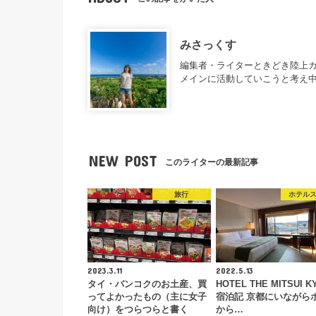
みさっくす
編集者・ライターときどき陸上カ
メインに活動していこうと考え
NEW POST
このライターの最新記事
旅行
ホテル
2023.3.11
2022.5.13
タイ・バンコクのお土産、買
HOTEL THE MITSUI K
ってよかったもの（主に女子
宿泊記 京都にいながら
向け）をつらつらと書く
から…