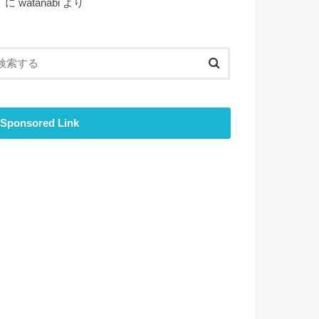
ト
に
watanabi
より
Sponsored Link