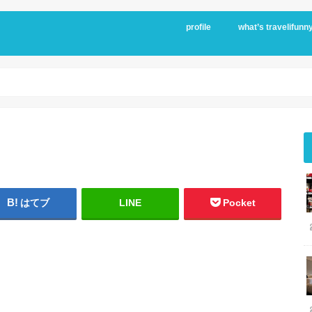
profile
what’s travelifunn
はてブ
LINE
Pocket