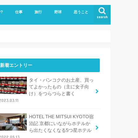
y?
仕事
旅行
野球
思うこと
search
ビジネスクラスで世界一周
ハワイ
新着エントリー
タイ・バンコクのお土産、買っ
てよかったもの（主に女子向
け）をつらつらと書く
2023.03.11
HOTEL THE MITSUI KYOTO宿
泊記 京都にいながらホテルか
ら出たくなくなる5つ星ホテル
2022.05.13