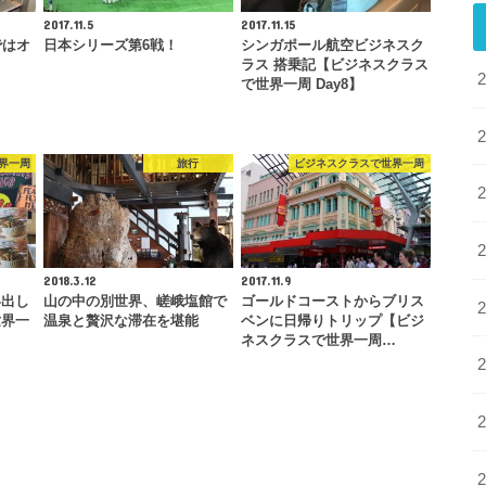
2017.11.5
2017.11.15
ではオ
日本シリーズ第6戦！
シンガポール航空ビジネスク
よ
ラス 搭乗記【ビジネスクラス
で世界一周 Day8】
界一周
旅行
ビジネスクラスで世界一周
2018.3.12
2017.11.9
い出し
山の中の別世界、嵯峨塩館で
ゴールドコーストからブリス
世界一
温泉と贅沢な滞在を堪能
ベンに日帰りトリップ【ビジ
ネスクラスで世界一周…