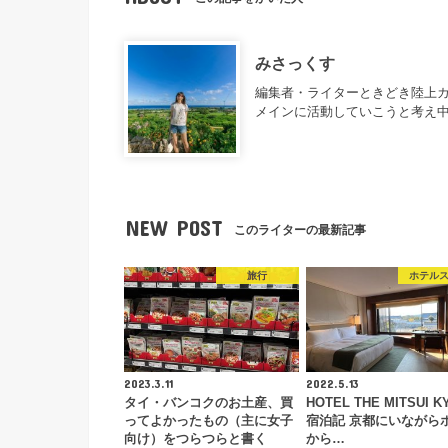
みさっくす
編集者・ライターときどき陸上カ
メインに活動していこうと考え
NEW POST
このライターの最新記事
旅行
ホテル
2023.3.11
2022.5.13
タイ・バンコクのお土産、買
HOTEL THE MITSUI K
ってよかったもの（主に女子
宿泊記 京都にいながら
向け）をつらつらと書く
から…