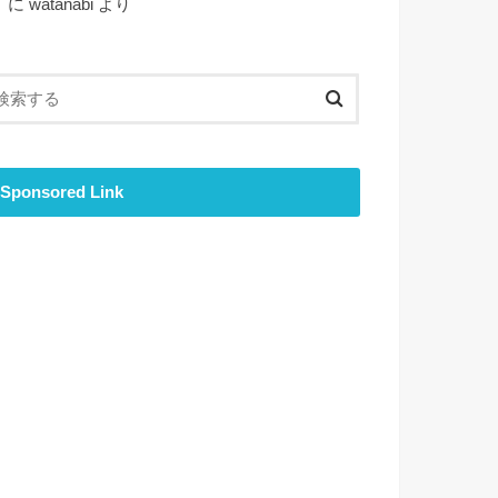
ト
に
watanabi
より
Sponsored Link