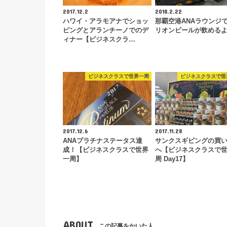
2017.12.2
2018.2.22
ハワイ・アラモアナでショッ
那覇空港ANAラウンジ
ピングとアランチーノでのデ
リオンビールが飲める
ィナー【ビジネスクラ…
ビジネスクラスで世界一周
ビジネスクラスで世
2017.12.6
2017.11.28
ANAプラチナステータス達
サンクスギビングの買
成！【ビジネスクラスで世界
へ【ビジネスクラスで
一周】
周 Day17】
ABOUT
この記事をかいた人