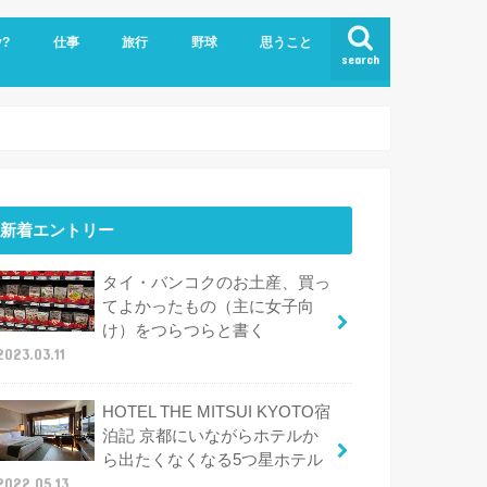
y?
仕事
旅行
野球
思うこと
search
ビジネスクラスで世界一周
ハワイ
新着エントリー
タイ・バンコクのお土産、買っ
てよかったもの（主に女子向
け）をつらつらと書く
2023.03.11
HOTEL THE MITSUI KYOTO宿
泊記 京都にいながらホテルか
ら出たくなくなる5つ星ホテル
2022.05.13