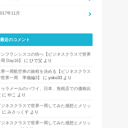
2017年11月
最近のコメント
サンフランシスコの街へ【ビジネスクラスで世界
周 Day16】
に
ひで父
より
世界一周航空券の旅程を決める【ビジネスクラス
で世界一周 準備編3】
に
yoko33
より
ドゥラメールのハワイ、日本、免税店での価格比
較
に
やこ
より
ビジネスクラスで世界一周してみた感想とメリッ
ト
に
みさっくす
より
ビジネスクラスで世界一周してみた感想とメリッ