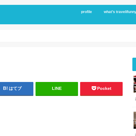
profile
what’s travelifunn
はてブ
LINE
Pocket