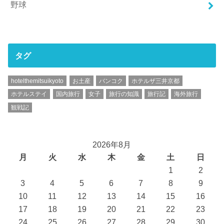
野球
タグ
hotelthemitsuikyoto
お土産
バンコク
ホテルザ三井京都
ホテルステイ
国内旅行
女子
旅行の知識
旅行記
海外旅行
観戦記
2026年8月
月
火
水
木
金
土
日
1
2
3
4
5
6
7
8
9
10
11
12
13
14
15
16
17
18
19
20
21
22
23
24
25
26
27
28
29
30