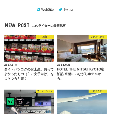
WebSite
Twitter
NEW POST
このライターの最新記事
旅行
ホテルステイ
2023.3.11
2022.5.13
タイ・バンコクのお土産、買って
HOTEL THE MITSUI KYOTO宿
よかったもの（主に女子向け）を
泊記 京都にいながらホテルか
つらつらと書く
ら…
ワーケーション
思うこと