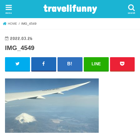
travelifunny
menu
search
HOME
IMG_4549
2022.03.26
IMG_4549
LINE