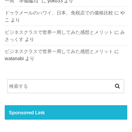
一周 準備編3】
に
yoko33
より
ドゥラメールのハワイ、日本、免税店での価格比較
に
や
こ
より
ビジネスクラスで世界一周してみた感想とメリット
に
み
さっくす
より
ビジネスクラスで世界一周してみた感想とメリット
に
watanabi
より
Sponsored Link